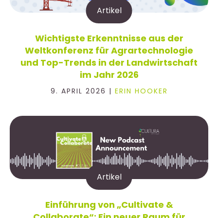
Artikel
Wichtigste Erkenntnisse aus der
Weltkonferenz für Agrartechnologie
und Top-Trends in der Landwirtschaft
im Jahr 2026
9. APRIL 2026 |
ERIN HOOKER
Artikel
Einführung von „Cultivate &
Collaborate“: Ein neuer Raum für