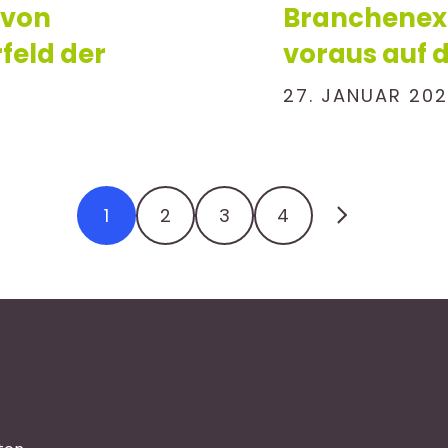
 von
Branchenexp
feld der
voraus auf d
27. JANUAR 202
1
2
3
4