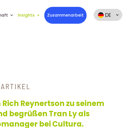
DE
haft
Insights
Zusammenarbeit
ARTIKEL
n Rich Reynertson zu seinem
d begrüßen Tran Ly als
omanager bei Cultura.