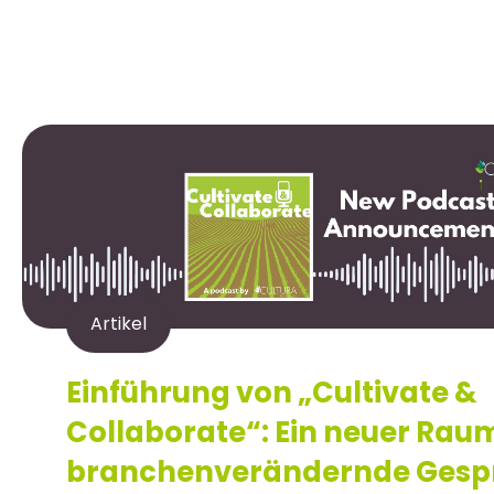
Artikel
Einführung von „Cultivate &
Collaborate“: Ein neuer Raum
branchenverändernde Gesp