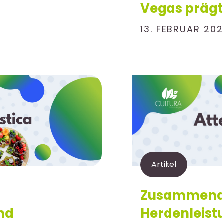
Vegas präg
13. FEBRUAR 20
Artikel
Zusammenar
nd
Herdenleist